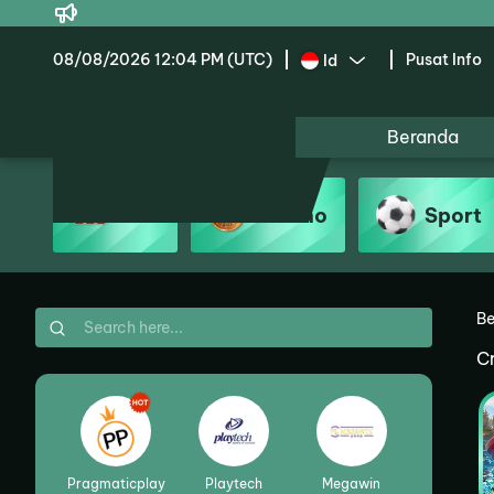
08/08/2026 12:04 PM (UTC)
Pusat Info
Id
Beranda
Slot
Casino
Sport
Be
Search here...
C
Pragmaticplay
Playtech
Megawin