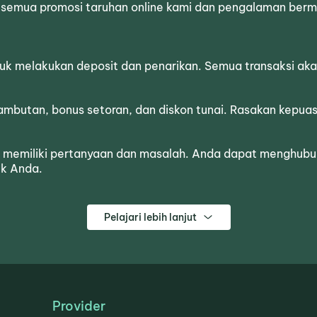
semua promosi taruhan online kami dan pengalaman berm
tuk melakukan deposit dan penarikan. Semua transaksi ak
ambutan, bonus setoran, dan diskon tunai. Rasakan kepua
memiliki pertanyaan dan masalah. Anda dapat menghubungi
uk Anda.
Pelajari lebih lanjut
Provider