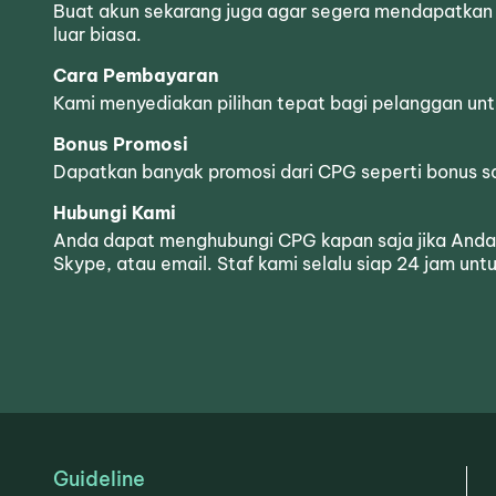
Buat akun sekarang juga agar segera mendapatkan 
luar biasa.
Cara Pembayaran
Kami menyediakan pilihan tepat bagi pelanggan un
Bonus Promosi
Dapatkan banyak promosi dari CPG seperti bonus s
Hubungi Kami
Anda dapat menghubungi CPG kapan saja jika Anda 
Skype, atau email. Staf kami selalu siap 24 jam unt
Guideline