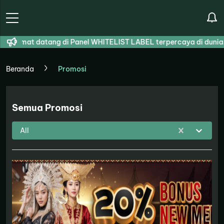
Selamat datang di Panel WHITELIST LABEL terpercaya di dunia.
Beranda
Promosi
Semua Promosi
All