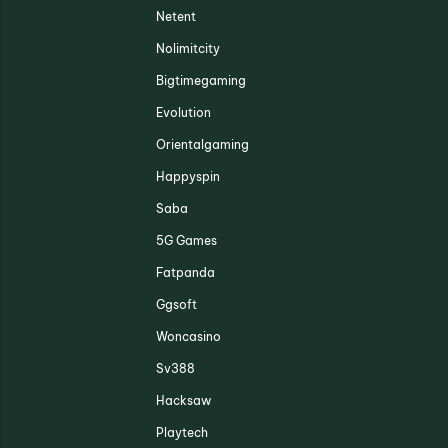
Netent
Nolimitcity
Bigtimegaming
Evolution
Orientalgaming
Happyspin
Saba
5G Games
Fatpanda
Ggsoft
Woncasino
Sv388
Hacksaw
Playtech