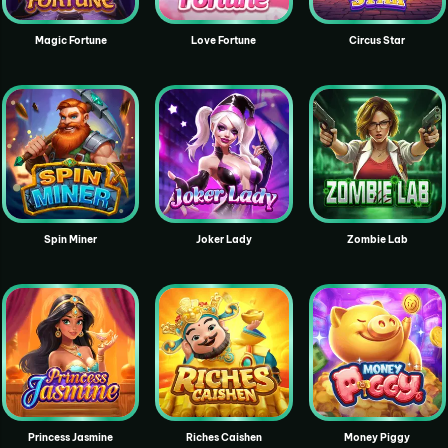
Magic Fortune
Love Fortune
Circus Star
Spin Miner
Joker Lady
Zombie Lab
Princess Jasmine
Riches Caishen
Money Piggy