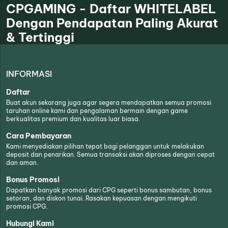
CPGAMING - Daftar WHITELABEL
Dengan Pendapatan Paling Akurat
& Tertinggi
INFORMASI
Daftar
Buat akun sekarang juga agar segera mendapatkan semua promosi
taruhan online kami dan pengalaman bermain dengan game
berkualitas premium dan kualitas luar biasa.
Cara Pembayaran
Kami menyediakan pilihan tepat bagi pelanggan untuk melakukan
deposit dan penarikan. Semua transaksi akan diproses dengan cepat
dan aman.
Bonus Promosi
Dapatkan banyak promosi dari CPG seperti bonus sambutan, bonus
setoran, dan diskon tunai. Rasakan kepuasan dengan mengikuti
promosi CPG.
Hubungi Kami