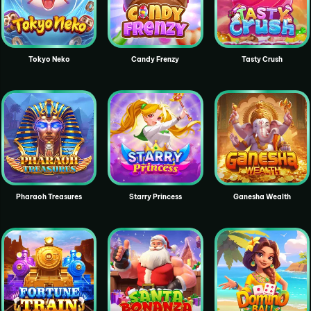
Tokyo Neko
Candy Frenzy
Tasty Crush
Pharaoh Treasures
Starry Princess
Ganesha Wealth