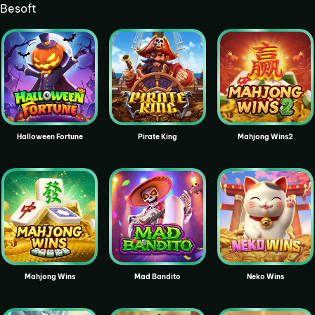
Besoft
Halloween Fortune
Pirate King
Mahjong Wins2
Mahjong Wins
Mad Bandito
Neko Wins