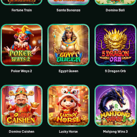
Fortune Train
Santa Bonanza
Domino Bali
Poker Ways 2
Egypt Queen
5 Dragon Orb
Domino Caishen
Lucky Horse
Mahjong Wins 3