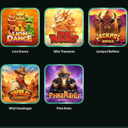
Lion Dance
Qilin Treasures
Jackpot Buffalo
Wild Gunslinger
Phra Rahu